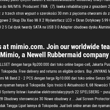
 M4/M16. Producent: FMA · (7). ławka rehabilitacyjna z gniazdem 2,5 
y. z trzech stron wypust o szerokości 30 mm z pięcioma otworami do 
gowe 2 Skup Dla Xiao Mi X 2 Wyświetlacz LCD + Ekran Dotykowy 5.99 
5 Cal dysk twardy SATA na USB 3 0 Adapter obudowa dysku Alumin
 us at mimio.com. Join our worldwide t
Mimio, a Newell Rubbermaid company
T dengan harga Rp200.000 dari toko online bagas-cell, Jakarta Pusat
 Tokopedia. Free delivery and returns on eligible orders. Buy JINYANG M
omi Mi Band 2 - 2 PCS dengan harga Rp10.000 dari toko online Senzo Sh
 dan nyaman hanya di Tokopedia. Spis treści 6 Aktualności 8, 68 Nowośc
20 Systemy listew i kanałów elektroinstalacyjnych 22 SPELSBERG – pusz
 28 Obudowy sterownicze 30 Nowe obudowy z … Jual Screen Protector 
roduk Tangga Lipat lainnya di Tokopedia. Jual beli online aman dan nyama