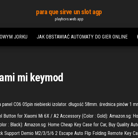
para que sirve un slot agp
playhcvs.web.app
NOWYM JORKU
JAK OBSTAWIAĆ AUTOMATY DO GIER ONLINE
dami mi keymod
 panel C06 05pin niebieski izolator. długość 58mm. średnica pinów 1
 Button for Xiaomi Mi 6X / A2 Accessory (Color : Gold): Amazon.sg:
olor : Black): Amazon.sg: Home Cheap Key Case for Car, Buy Quality Au
ack Support Demio M2/3/5/6 2 Escape Auto Flip Folding Remote Key Cas