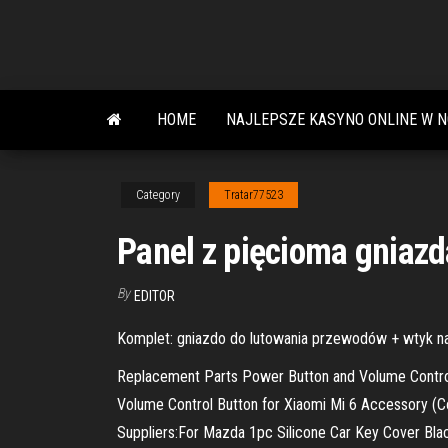
Skip
to
the
content
HOME
NAJLEPSZE KASYNO ONLINE W 
Category
Tratar77523
Panel z pięcioma gniaz
By
EDITOR
Komplet: gniazdo do lutowania przewodów + wtyk na
Replacement Parts Power Button and Volume Control
Volume Control Button for Xiaomi Mi 6 Accessory (C
Suppliers:For Mazda 1pc Silicone Car Key Cover Bl