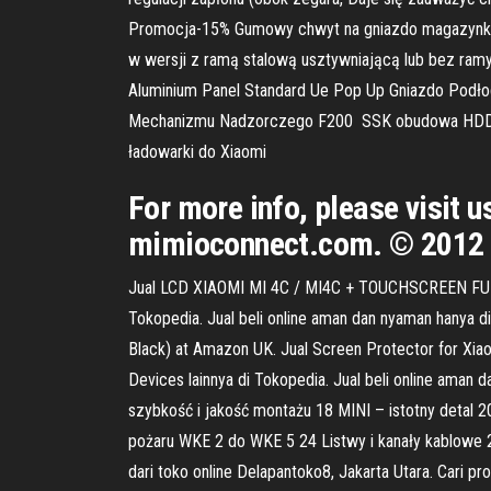
Promocja-15% Gumowy chwyt na gniazdo magazynka do
w wersji z ramą stalową usztywniającą lub bez ram
Aluminium Panel Standard Ue Pop Up Gniazdo Podło
Mechanizmu Nadzorczego F200 SSK obudowa HDD 2 
ładowarki do Xiaomi
For more info, please visit
mimioconnect.com. © 2012 
Jual LCD XIAOMI MI 4C / MI4C + TOUCHSCREEN FULLSE
Tokopedia. Jual beli online aman dan nyaman hanya di
Black) at Amazon UK. Jual Screen Protector for Xia
Devices lainnya di Tokopedia. Jual beli online aman
szybkość i jakość montażu 18 MINI – istotny detal 
pożaru WKE 2 do WKE 5 24 Listwy i kanały kablowe
dari toko online Delapantoko8, Jakarta Utara. Cari p