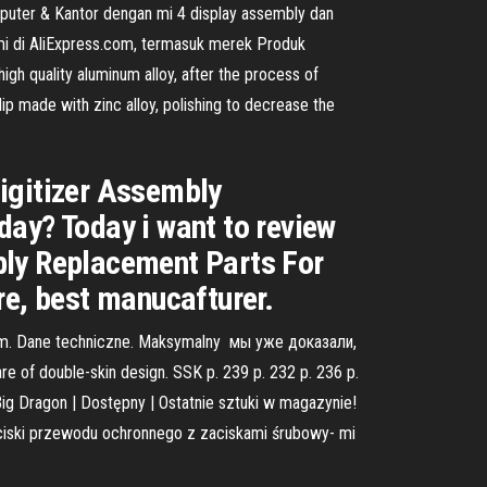
puter & Kantor dengan mi 4 display assembly dan
ami di AliExpress.com, termasuk merek Produk
igh quality aluminum alloy, after the process of
lip made with zinc alloy, polishing to decrease the
Digitizer Assembly
day? Today i want to review
bly Replacement Parts For
re, best manucafturer.
 mm. Dane techniczne. Maksymalny мы уже доказали,
f double-skin design. SSK p. 239 p. 232 p. 236 p.
ig Dragon | Dostępny | Ostatnie sztuki w magazynie!
iski przewodu ochronnego z zaciskami śrubowy- mi