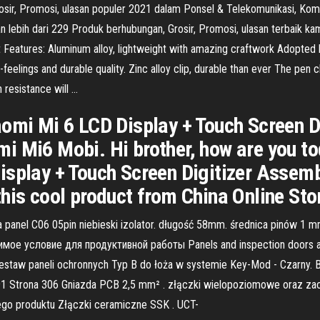
osir, Promosi, ulasan populer 2021 dalam Ponsel & Telekomunikasi, Kom
n lebih dari 229 Produk berhubungan, Grosir, Promosi, ulasan terbaik k
t Features: Aluminum alloy, lightweight with amazing craftwork Adopted h
eelings and durable quality. Zinc alloy clip, durable than ever The pen c
n resistance will …
aomi Mi 6 LCD Display + Touch Screen 
i Mi6 Mobi. Hi brother, how are you to
isplay + Touch Screen Digitizer Assem
his cool product from China Online Sto
 panel C06 05pin niebieski izolator. długość 58mm. średnica pinów 1
 условие для продуктивной работы Panels and inspection doors are o
estaw paneli ochronnych Typ B do łoża w systemie Key-Mod - Czarny. B
1 Strona 306 Gniazda PCB 2,5 mm² . złączki wielopoziomowe oraz zac
ego produktu Złączki ceramiczne SSK . UCT-