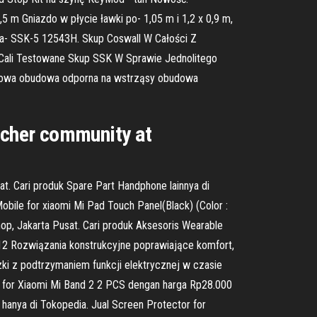
m Gniazdo w płycie ławki po- 1,05 m i 1,2 x 0,9 m,
za- SSK-5 12543H. Skup Coswall W Całości Z
Cali Testowane Skup SSK W Sprawie Jednolitego
iowa obudowa odporna na wstrząsy obudowa
eacher community at
. Cari produk Spare Part Handphone lainnya di
obile for xiaomi Mi Pad Touch Panel(Black) (Color :
op, Jakarta Pusat. Cari produk Aksesoris Wearable
i 12 Rozwiązania konstrukcyjne poprawiające komfort,
ki z podtrzymaniem funkcji elektrycznej w czasie
for Xiaomi Mi Band 2 2 PCS dengan harga Rp28.000
n hanya di Tokopedia. Jual Screen Protector for