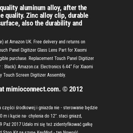
uality aluminum alloy, after the
quality. Zinc alloy clip, durable
urface, also the durability and
te) at Amazon UK. Free delivery and returns on
uch Panel Digitizer Glass Lens Part for Xiaomi
ligible purchase. Replacement Touch Panel Digitizer
 Black): Amazon.ca: Electronics 6.44“ For Xiaomi
ay Touch Screen Digitizer Assembly.
y at mimioconnect.com. © 2012
a części środkowej i gniazda nie - sterowanie będzie
 i kącie na- chylenia do 12˘. staci gniazd,
 9 Paź 2017 Udało mi się też zidentyfikować gałkę
nd Stop Kit na szynę KeyMod - tan Nowość.