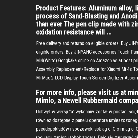
Product Features: Aluminum alloy, l
process of Sand-Blasting and Anodiz
than ever The pen clip made with zin
oxidation resistance will …
Free delivery and returns on eligible orders. Buy JI
eligible orders. Buy JINYANG accessories Touch Pane
Mi4(White) Gengkaka online on Amazon.ae at best pric
Assembly Replacement/Replace for Xiaomi Mi 4s Touc
Mi Max 2 LCD Display Touch Screen Digitizer Assemb
For more info, please visit us at 
Mimio, a Newell Rubbermaid comp
Uchwyt w wersji ”a” wykonany został w postaci ścięt
również dostępne z panelu operatora umieszczonego 
pseudopokładów i soczewek. ssk ag o. G o rn ag o. O
regulacji zapłonu (obok zegara, Daje się zauważyć 