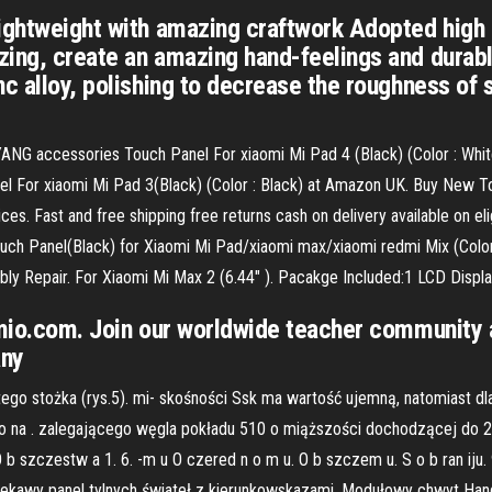
ightweight with amazing craftwork Adopted high q
ing, create an amazing hand-feelings and durable 
c alloy, polishing to decrease the roughness of s
NYANG accessories Touch Panel For xiaomi Mi Pad 4 (Black) (Color : Whi
l For xiaomi Mi Pad 3(Black) (Color : Black) at Amazon UK. Buy New To
es. Fast and free shipping free returns cash on delivery available on e
h Panel(Black) for Xiaomi Mi Pad/xiaomi max/xiaomi redmi Mix (Color :
ly Repair. For Xiaomi Mi Max 2 (6.44" ). Pacakge Included:1 LCD Displ
mimio.com. Join our worldwide teacher communit
any
ego stożka (rys.5). mi- skośności Ssk ma wartość ujemną, natomiast dl
na . zalegającego węgla pokładu 510 o miąższości dochodzącej do 20 m
 b szczestw a 1. 6. -m u O czered n o m u. O b szczem u. S o b ran iju.
ciekawy panel tylnych świateł z kierunkowskazami. Modułowy chwyt Ha