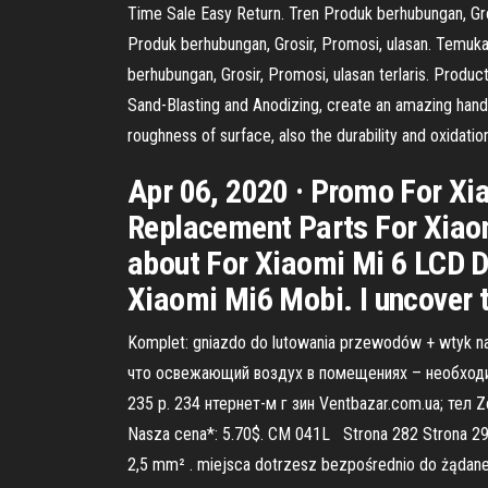
Time Sale Easy Return. Tren Produk berhubungan, Gr
Produk berhubungan, Grosir, Promosi, ulasan. Temuka
berhubungan, Grosir, Promosi, ulasan terlaris. Produc
Sand-Blasting and Anodizing, create an amazing hand-f
roughness of surface, also the durability and oxidatio
Apr 06, 2020 · Promo For Xi
Replacement Parts For Xiaom
about For Xiaomi Mi 6 LCD D
Xiaomi Mi6 Mobi. I uncover t
Komplet: gniazdo do lutowania przewodów + wtyk na
что освежающий воздух в помещениях – необходимое
235 p. 234 нтернет-м г зин Ventbazar.com.ua; тел Z
Nasza cena*: 5.70$. CM 041L Strona 282 Strona 29
2,5 mm² . miejsca dotrzesz bezpośrednio do żądan