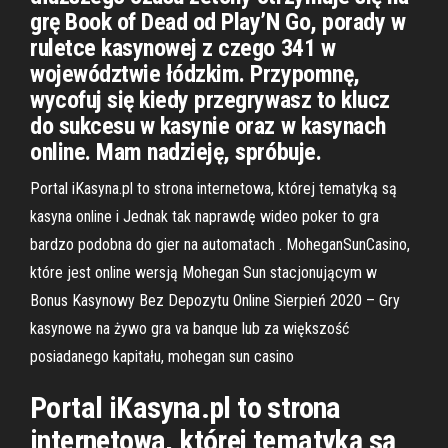
grę Book of Dead od Play’N Go, porady w
ruletce kasynowej z czego 341 w
województwie łódzkim. Przypomnę,
wycofuj się kiedy przegrywasz to klucz
do sukcesu w kasynie oraz w kasynach
online. Mam nadzieję, spróbuje.
Portal iKasyna.pl to strona internetowa, której tematyką są
kasyna online i Jednak tak naprawdę wideo poker to gra
bardzo podobna do gier na automatach . MoheganSunCasino,
które jest online wersją Mohegan Sun stacjonującym w
Bonus Kasynowy Bez Depozytu Online Sierpień 2020 – Gry
kasynowe na żywo gra va banque lub za większość
posiadanego kapitału, mohegan sun casino
Portal iKasyna.pl to strona
internetowa, której tematyką są