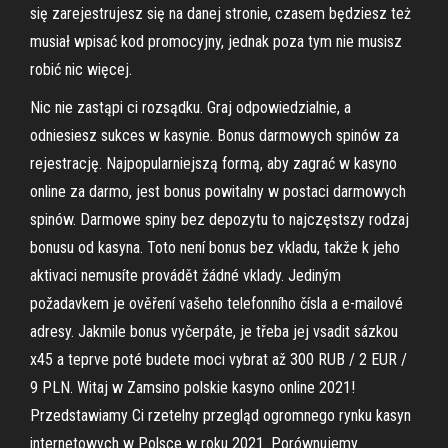
się zarejestrujesz się na danej stronie, czasem będziesz też
musiał wpisać kod promocyjny, jednak poza tym nie musisz
robić nic więcej.
Nic nie zastąpi ci rozsądku. Graj odpowiedzialnie, a
odniesiesz sukces w kasynie. Bonus darmowych spinów za
rejestrację. Najpopularniejszą formą, aby zagrać w kasyno
online za darmo, jest bonus powitalny w postaci darmowych
spinów. Darmowe spiny bez depozytu to najczęstszy rodzaj
bonusu od kasyna. Toto není bonus bez vkladu, takže k jeho
aktivaci nemusíte provádět žádné vklady. Jediným
požadavkem je ověření vašeho telefonního čísla a e-mailové
adresy. Jakmile bonus vyčerpáte, je třeba jej vsadit sázkou
x45 a teprve poté budete moci vybrat až 300 RUB / 2 EUR /
9 PLN. Witaj w Zamsino polskie kasyno online 2021!
Przedstawiamy Ci rzetelny przegląd ogromnego rynku kasyn
internetowych w Polsce w roku 2021. Porównujemy