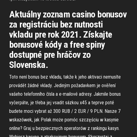
Aktuálny zoznam casino bonusov
za registráciu bez nutnosti
vkladu pre rok 2021. Získajte
bonusové kódy a free spiny
dostupné pre hráčov zo
Slovenska.
Toto není bonus bez vkladu, takže k jeho aktivaci nemusíte
provádět žádné vklady. Jediným požadavkem je ověření
vašeho telefonního čísla a e-mailové adresy. Jakmile bonus
vyčerpáte, je třeba jej vsadit sázkou x45 a teprve poté
budete moci vybrat až 300 RUB / 2 EUR / 9 PLN. Nasze 7
wskazówek, jak Polak może pomóc szczęściu w kasynie
online? Graj u bezpiecznych operatorów z rankingu kasyn.
Wybierz kasyno z atrakcyjnym bonusem. Skorzystaj z