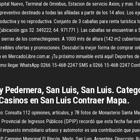
ospital Nuevo, Terminal de Omnibus, Estacion de servicio Axion, y mas. F
reventivo destinado a todas las afiliadas a partir de los 14 años. Los e
roductiva y no reproductiva. Conjunto de 3 cabañas para renta turística
s. (ubicación gps 32. 349222, 64. 971771 ). Las cabañas se encuentran a 
sierras de los comechingones. A 1000 mts de altura (142 m2 cubiertos 
reíbles ofertas y promociones. Descubrí la mejor forma de comprar onl
n en MercadoLibre.com.ar. ¡Tu próximo inmueble está aquí! Deportes de
mo llegar WhatsApp 0266 15-468-2247 SMS a 0266 15-468-2247 Contac
 Pedernera, San Luis, San Luis. Categ
Casinos en San Luis Contraer Mapa.
o: Consulta 112 opiniones, artículos, y 78 fotos de Monasterio Santa Mari
n Provincial de Ingresos Públicos (DPIP) recordó que esta fecha fue e
l impuesto inmobiliario urbano y automotor es una contribución que pue
P. Camping Municipal El Rincón, Merlo, San Luis, Argentina. Dirección: 