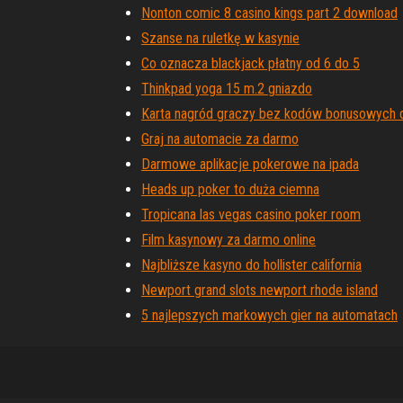
Nonton comic 8 casino kings part 2 download
Szanse na ruletkę w kasynie
Co oznacza blackjack płatny od 6 do 5
Thinkpad yoga 15 m.2 gniazdo
Karta nagród graczy bez kodów bonusowych 
Graj na automacie za darmo
Darmowe aplikacje pokerowe na ipada
Heads up poker to duża ciemna
Tropicana las vegas casino poker room
Film kasynowy za darmo online
Najbliższe kasyno do hollister california
Newport grand slots newport rhode island
5 najlepszych markowych gier na automatach