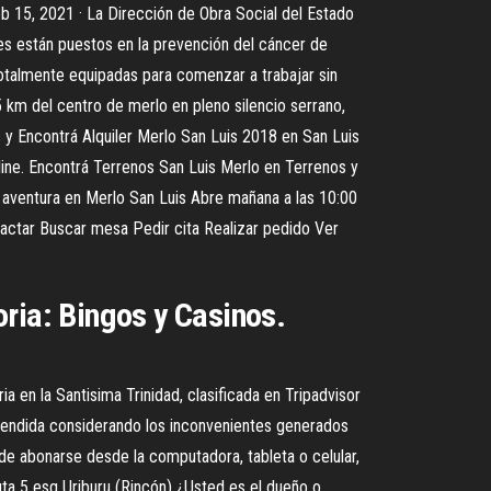
eb 15, 2021 · La Dirección de Obra Social del Estado
jes están puestos en la prevención del cáncer de
 totalmente equipadas para comenzar a trabajar sin
5 km del centro de merlo en pleno silencio serrano,
y Encontrá Alquiler Merlo San Luis 2018 en San Luis
ine. Encontrá Terrenos San Luis Merlo en Terrenos y
 aventura en Merlo San Luis Abre mañana a las 10:00
tar Buscar mesa Pedir cita Realizar pedido Ver
oria: Bingos y Casinos.
a en la Santisima Trinidad, clasificada en Tripadvisor
xtendida considerando los inconvenientes generados
de abonarse desde la computadora, tableta o celular,
Ruta 5 esq Uriburu (Rincón) ¿Usted es el dueño o