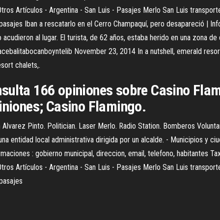
o Otros Artículos - Argentina - San Luis - Pasajes Merlo San Luis transpor
pasajes Iban a rescatarlo en el Cerro Champaquí, pero desapareció | Inf
acudieron al lugar. El turista, de 62 años, estaba herido en una zona de
lacebalitabocanboyntelib November 23, 2014 In a nutshell, emerald resort
sort chalets,.
sulta 166 opiniones sobre Casino Flam
piniones; Casino Flamingo.
n Alvarez Pinto. Politician. Laser Merlo. Radio Station. Bomberos Volunta
a entidad local administrativa dirigida por un alcalde. - Municipios y ci
maciones : gobierno municipal, direccion, email, telefono, habitantes Tax
o Otros Artículos - Argentina - San Luis - Pasajes Merlo San Luis transpor
 pasajes