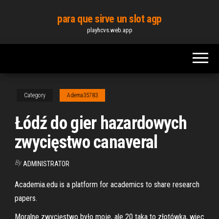
Skip
para que sirve un slot agp
to
playhcvs.web.app
the
content
Category
Adema35783
Łódź do gier hazardowych
zwycięstwo canaveral
By
ADMINISTRATOR
Academia.edu is a platform for academics to share research
papers.
Moralne zwycięstwo było moje, ale 20 taka to złotówka, więc