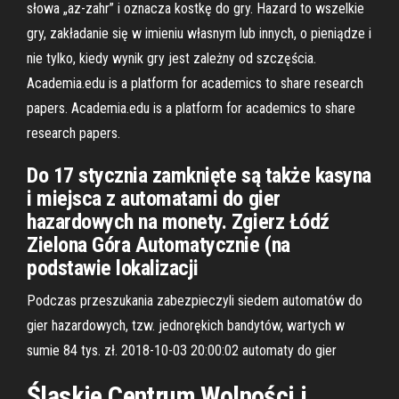
słowa „az-zahr” i oznacza kostkę do gry. Hazard to wszelkie
gry, zakładanie się w imieniu własnym lub innych, o pieniądze i
nie tylko, kiedy wynik gry jest zależny od szczęścia.
Academia.edu is a platform for academics to share research
papers. Academia.edu is a platform for academics to share
research papers.
Do 17 stycznia zamknięte są także kasyna
i miejsca z automatami do gier
hazardowych na monety. Zgierz Łódź
Zielona Góra Automatycznie (na
podstawie lokalizacji
Podczas przeszukania zabezpieczyli siedem automatów do
gier hazardowych, tzw. jednorękich bandytów, wartych w
sumie 84 tys. zł. 2018-10-03 20:00:02 automaty do gier
Śląskie Centrum Wolności i