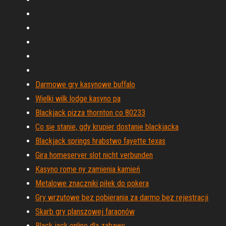
Darmowe gry kasynowe buffalo
Wielki wilk lodge kasyno pa
Blackjack pizza thornton co 80233
Co się stanie, gdy krupier dostanie blackjacka
Blackjack springs hrabstwo fayette texas
Gira homeserver slot nicht verbunden
Kasyno rome ny zamienia kamień
Metalowe znaczniki piłek do pokera
Gry wrzutowe bez pobierania za darmo bez rejestracji
Skarb gry planszowej faraonów
Black jack online dla zabawy