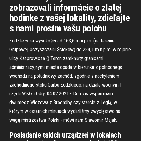
zobrazovali informácie o zlatej
hodinke z vašej lokality, zdieľajte
s nami prosím vašu polohu
Łódź leży na wysokości od 163,6 m n.p.m. (na terenie
Grupowej Oczyszczalni Ścieków) do 284,1 m n.p.m. w rejonie
ulicy Kasprowicza ().Teren zamknięty granicami
administracyjnymi miasta opada w kierunku z północnego
wschodu na południowy zachód, zgodnie z nachyleniem
zachodniego stoku Garbu Łódzkiego, na dziale wodnym I
rzędu Wisły i Odry. 04.02.2021 - Do dziś wspominam
dwumecz Widzewa z Broendby czy starcie z Legią, w
którym w ostatnich minutach wydarliśmy zwycięstwo na
wagę mistrzostwa Polski - mówi nam Sławomir Majak.
Posiadanie takich urządzeń w lokalach